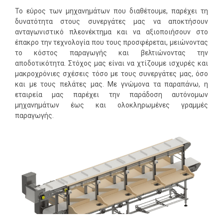
Σφαγειακός εξοπλισμός
ος
Το εύρος των μηχανημάτων που διαθέτουμε, παρέχει τη
δυνατότητα στους συνεργάτες μας να αποκτήσουν
Συστήματα αποστέωσης
ανταγωνιστικό πλεονέκτημα και να αξιοποιήσουν στο
έπακρο την τεχνολογία που τους προσφέρεται, μειώνοντας
Προετοιμασία
το κόστος παραγωγής και βελτιώνοντας την
αποδοτικότητα. Στόχος μας είναι να χτίζουμε ισχυρές και
Επεξεργασία
μακροχρόνιες σχέσεις τόσο με τους συνεργάτες μας, όσο
και με τους πελάτες μας. Με γνώμονα τα παραπάνω, η
ταφοράς
Ζύγιση και μεριδοποίηση
εταιρεία μας παρέχει την παράδοση αυτόνομων
μηχανημάτων έως και ολοκληρωμένες γραμμές
παραγωγής.
Κοπή
Μπριζολοκόπτες
ς
Κυβοκοπτικά
ς
αρίδες
Slicers
Σταθερού Βάρους