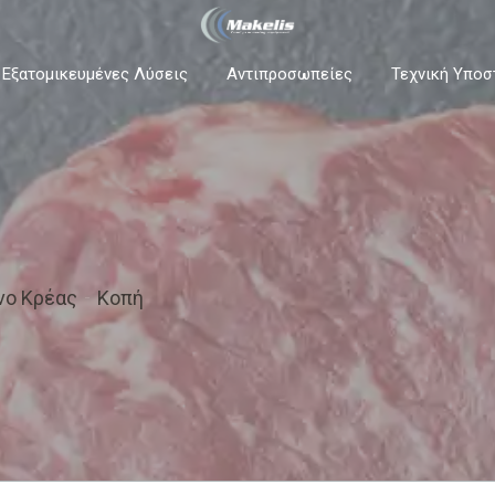
 Εξατομικευμένες Λύσεις
Αντιπροσωπείες
Τεχνική Υποσ
νο Κρέας
Κοπή