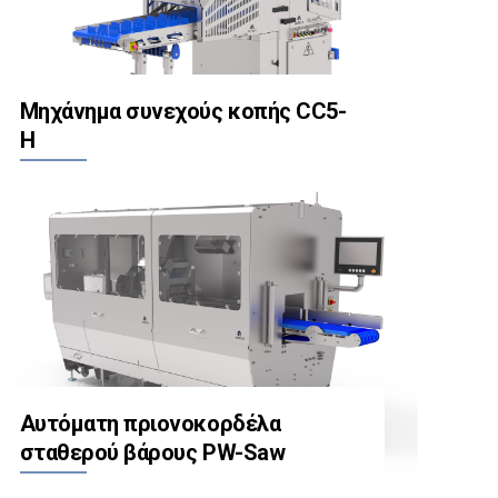
Μηχάνημα συνεχούς κοπής CC5-
H
Αυτόματη πριονοκορδέλα
σταθερού βάρους PW-Saw