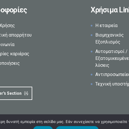
οφορίες
Χρήσιμα Lin
 Χρήσης
Η εταιρεία
τική απορρήτου
Βιομηχανικός
Εξοπλισμός
οινωνία
Αυτοματισμοί /
ρίες καριέρας
Εξατομικευμέν
οποιήσεις
λύσεις
Αντιπροσωπείε
Τεχνική υποστή
er's Section
η δυνατή εμπειρία στη σελίδα μας. Εάν συνεχίσετε να χρησιμοποιείτε 