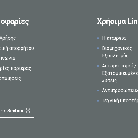
οφορίες
Χρήσιμα Lin
 Χρήσης
Η εταιρεία
τική απορρήτου
Βιομηχανικός
Εξοπλισμός
οινωνία
Αυτοματισμοί /
ρίες καριέρας
Εξατομικευμέν
οποιήσεις
λύσεις
Αντιπροσωπείε
Τεχνική υποστή
er's Section