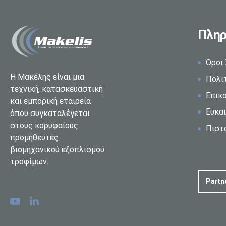
Πληρ
Όροι
Η Μακέλης είναι μια
Πολι
τεχνική, κατασκευαστική
Επικ
και εμπορική εταιρεία
Ευκαι
όπου συγκαταλέγεται
στους κορυφαίους
Πιστ
προμηθευτές
βιομηχανικού εξοπλισμού
τροφίμων.
Partn