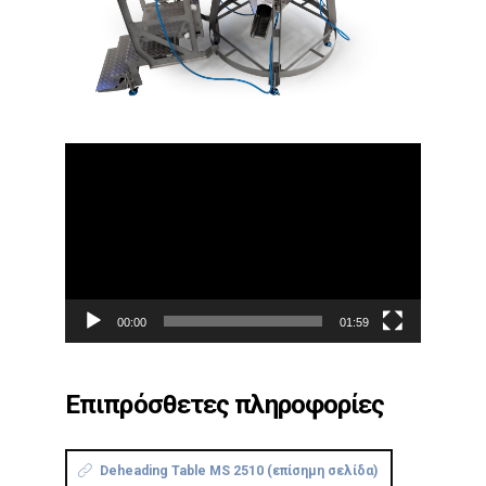
Πρόγραμμα
Αναπαραγωγής
Βίντεο
00:00
01:59
Επιπρόσθετες πληροφορίες
Deheading Table MS 2510 (επίσημη σελίδα)