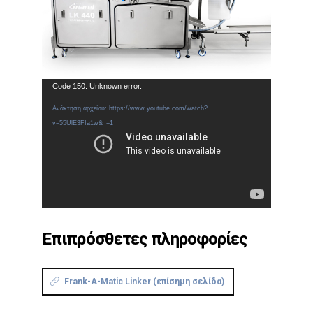
Πρόγραμμα
Code 150: Unknown error.
Αναπαραγωγής
Ανάκτηση αρχείου: https://www.youtube.com/watch?
Βίντεο
v=55UlE3FIa1w&_=1
Επιπρόσθετες πληροφορίες
Frank-A-Matic Linker (επίσημη σελίδα)