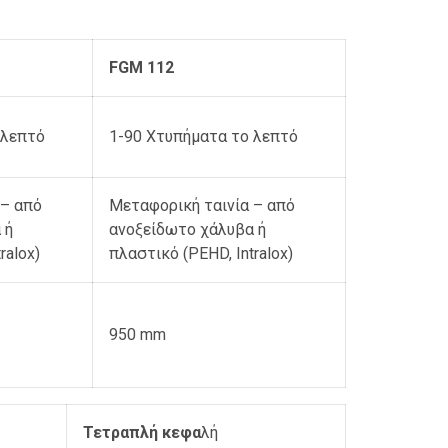
FGM 112
 λεπτό
1-90 Χτυπήματα το λεπτό
 – από
Μεταφορική ταινία – από
 ή
ανοξείδωτο χάλυβα ή
ralox)
πλαστικό (PEHD, Intralox)
950 mm
Τετραπλή κεφα
λή