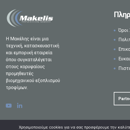
Πληρ
Όροι
Η Μακέλης είναι μια
Πολι
τεχνική, κατασκευαστική
Επικ
και εμπορική εταιρεία
Ευκαι
όπου συγκαταλέγεται
στους κορυφαίους
Πιστ
προμηθευτές
βιομηχανικού εξοπλισμού
τροφίμων.
Partn
Χρησιμοποιούμε cookies για να σας προσφέρουμε την καλύτερ