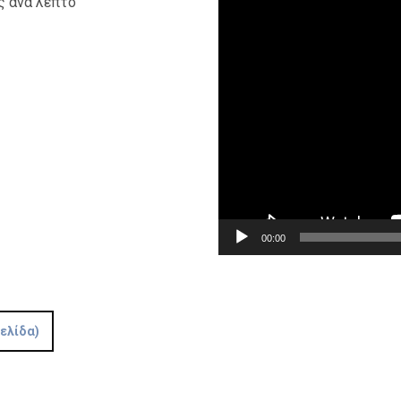
ς ανά λεπτό
Αναπαραγωγής
Βίντεο
00:00
σελίδα)