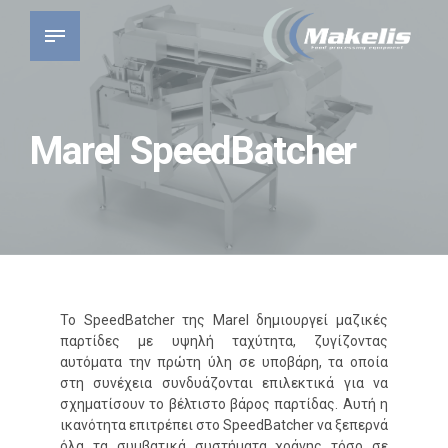
Marel SpeedBatcher
Το SpeedBatcher της Marel δημιουργεί μαζικές
παρτίδες με υψηλή ταχύτητα, ζυγίζοντας
αυτόματα την πρώτη ύλη σε υποβάρη, τα οποία
στη συνέχεια συνδυάζονται επιλεκτικά για να
σχηματίσουν το βέλτιστο βάρος παρτίδας. Αυτή η
ικανότητα επιτρέπει στο SpeedBatcher να ξεπερνά
όλα τα συμβατικά συστήματα χοάνης τόσο σε